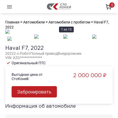
0
Офи
>
>
>
Главная
Автомобили
Автомобили с пробегом
Haval F7,
Автомобили с пробегом
Новы
Офи
2022
1
из
15
Офи
Офи
Офи
Haval F7, 2022
2022
2
л.
Робот
Полный
привод
Внедорожник
VIN:
XZG**************
Оригинальный ПТС
Выгодная цена от
2 000 000 ₽
СтоКоней:
Забронировать
Информация об автомобиле