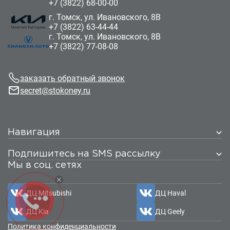
+7 (3822) 68-00-00
г. Томск, ул. Ивановского, 8В
+7 (3822) 63-44-44
г. Томск, ул. Ивановского, 8В
+7 (3822) 77-08-08
заказать обратный звонок
secret@stokoney.ru
Навигация
Автомобили
Подпишитесь на SMS рассылку
Новые
Мы в соц. сетях
С пробегом
Ваш телефон
*
Прицепы
Сервис
ДЦ Mitsubishi
ДЦ Haval
Кузовной ремонт
Подписаться
Запчасти
ДЦ Kia
ДЦ Geely
Финансовые услуги
Политика конфиденциальности