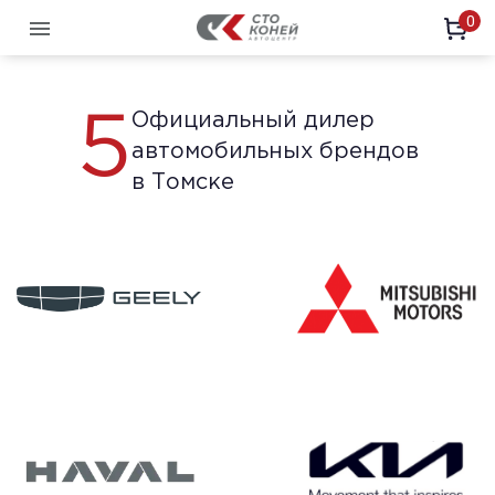
0
Офи
Автомобили с пробегом
Новы
Офи
Официальный дилер
5
Офи
Офи
автомобильных брендов
Офи
в Томске