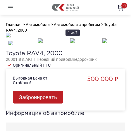
0
Офи
>
>
>
Главная
Автомобили
Автомобили с пробегом
Toyota
Автомобили с пробегом
Новы
Офи
RAV4, 2000
1
из
7
Офи
Офи
Офи
Toyota RAV4, 2000
2000
1.8
л.
АКПП
Передний
привод
Внедорожник
Оригинальный ПТС
Выгодная цена от
500 000 ₽
СтоКоней:
Забронировать
Информация об автомобиле