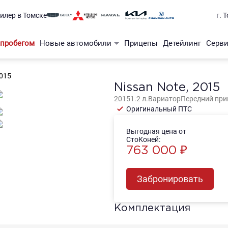
илер в Томске
г. 
 пробегом
Новые автомобили
Прицепы
Детейлинг
Серв
Официальный дилер Kia
Серв
2015
Nissan Note, 2015
Официальный дилер Mitsubishi
Кузо
2015
1.2
л.
Вариатор
Передний
при
Оригинальный ПТС
Официальный дилер Haval
Выгодная цена от
Официальный дилер Geely auto
СтоКоней:
763 000 ₽
Официальный дилер Changan auto
Забронировать
Комплектация