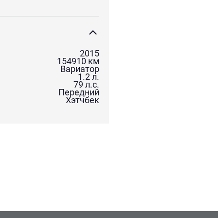
2015
154910
км
Вариатор
1.2
л.
79
л.с.
Передний
Хэтчбек