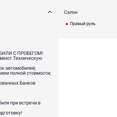
Салон
Правый руль
ОБИЛИ С ПРОБЕГОМ!
 имеют Техническую
рк автомобилей;
нием полной стоимости;
тованных Банков
иля при встречи в
одготовку!