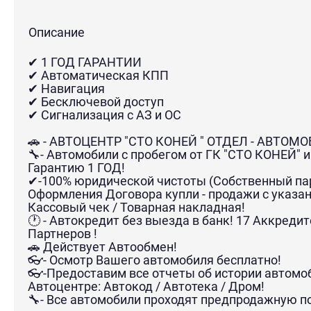
Описание
✔ 1 ГОД ГАРАНТИИ
✔ Автоматическая КПП
✔ Навигация
✔ Бесключевой доступ
✔ Сигнализация с АЗ и ОС
🚗 - АВТОЦЕНТР "СТО КОНЕЙ " ОТДЕЛ - АВТОМ
🔧- Автомобили с пробегом от ГК "СТО КОНЕЙ"
Гарантию 1 ГОД!
✔-100% юридической чистоты (Собственный па
Оформления Договора купли - продажи с указа
Кассовый чек / Товарная накладная!
🕐 - Автокредит без выезда в банк! 17 Аккреди
Партнеров !
🚗 Действует Автообмен!
👓- Осмотр Вашего автомобиля бесплатно!
👓-Предоставим все отчеты об истории автомоб
Автоцентре: Автокод / Автотека / Дром!
🔧- Все автомобили проходят предпродажную п