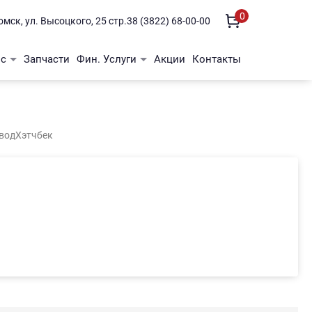
0
Томск, ул. Высоцкого, 25 стр.3
8 (3822) 68-00-00
ис
Запчасти
Фин. Услуги
Акции
Контакты
ис
Автострахование
вной ремонт
Автокредитование
вод
Хэтчбек
Лизинг