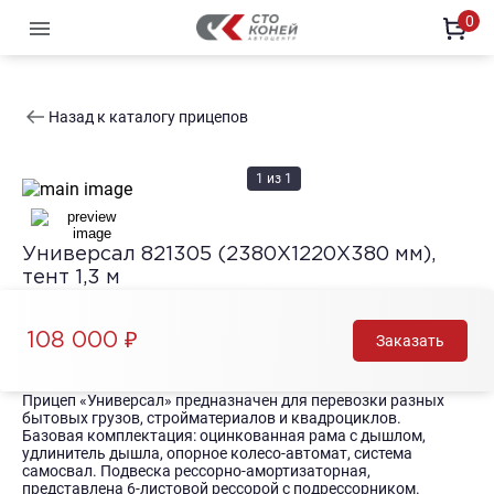
0
Офи
Автомобили с пробегом
Новы
Офи
Назад к каталогу прицепов
Офи
Офи
Офи
1
из
1
Универсал 821305 (2380Х1220Х380 мм),
тент 1,3 м
108 000 ₽
Заказать
Прицеп «Универсал» предназначен для перевозки разных
бытовых грузов, стройматериалов и квадроциклов.
Базовая комплектация: оцинкованная рама с дышлом,
удлинитель дышла, опорное колесо-автомат, система
самосвал. Подвеска рессорно-амортизаторная,
представлена 6-листовой рессорой с подрессорником.