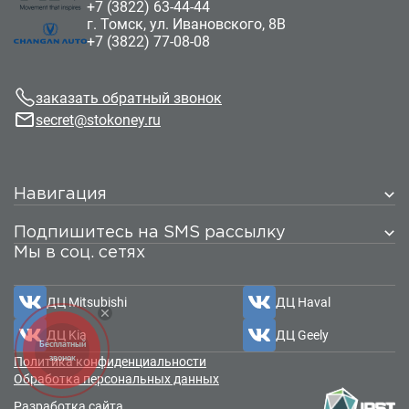
+7 (3822) 63-44-44
г. Томск, ул. Ивановского, 8В
+7 (3822) 77-08-08
заказать обратный звонок
secret@stokoney.ru
Навигация
Автомобили
Подпишитесь на SMS рассылку
Новые
Мы в соц. сетях
С пробегом
Ваш телефон
*
Прицепы
Сервис
ДЦ Mitsubishi
ДЦ Haval
Кузовной ремонт
Подписаться
Запчасти
ДЦ Kia
ДЦ Geely
Бесплатный
Финансовые услуги
звонок
Политика конфиденциальности
Автострахование
Обработка персональных данных
Автокредитование
Разработка сайта